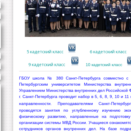
5 кадетский класс
6 кадетский класс
9 кадетский класс
10 кадетский класс
ГБОУ школа № 380 Санкт-Петербурга совместно с 
Петербургским университетом Министерства внутре
Управлением Министерства внутренних дел Российской 
г. Санкт-Петербурга проводит набор в 5, 6, 8, 9, 10 и 1
направленности.
Преподавателями Санкт-Петербу
проводятся занятия по углубленному изучению эко
физическому развитию, направленные на подготовк
организации системы МВД России. Учащиеся ознакомятс
сотрудников органов внутренних дел. На базе подр