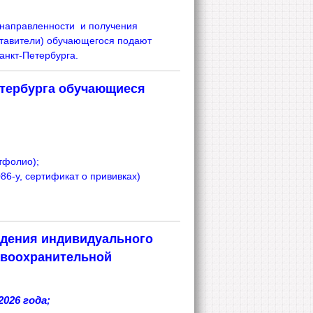
 направленности и получения
ставители) обучающегося подают
нкт-Петербурга.
етербурга обучающиеся
тфолио);
6-у, сертификат о прививках)
едения индивидуального
равоохранительной
2026 года;