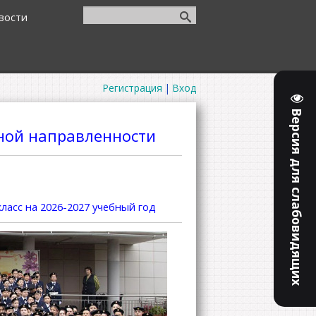
вости
Регистрация
|
Вход
Версия для слабовидящих
ной направленности
класс
на 2026-2027 учебный год