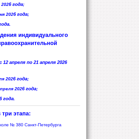
 202
6 года
;
ня 202
6 года
;
года
.
едения индивидуального
 правоохранительной
 с 12 апреля по 21 апреля 2026
ля 202
6 года
;
апреля 202
6 года
;
6 года
.
три этапа:
школе № 380 Санкт-Петербурга