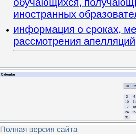
обучающихся, получающи
иностранных образовате
информация о сроках, ме
рассмотрения апелляций
Calendar
Пн
Вт
3
4
10
11
17
18
24
25
31
Полная версия сайта